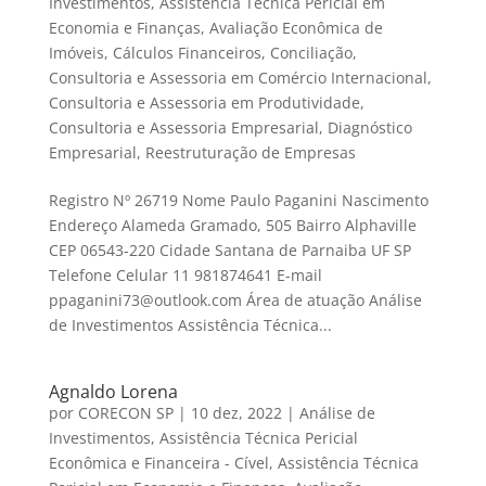
Investimentos
,
Assistência Técnica Pericial em
Economia e Finanças
,
Avaliação Econômica de
Imóveis
,
Cálculos Financeiros
,
Conciliação
,
Consultoria e Assessoria em Comércio Internacional
,
Consultoria e Assessoria em Produtividade
,
Consultoria e Assessoria Empresarial
,
Diagnóstico
Empresarial
,
Reestruturação de Empresas
Registro Nº 26719 Nome Paulo Paganini Nascimento
Endereço Alameda Gramado, 505 Bairro Alphaville
CEP 06543-220 Cidade Santana de Parnaiba UF SP
Telefone Celular 11 981874641 E-mail
ppaganini73@outlook.com Área de atuação Análise
de Investimentos Assistência Técnica...
Agnaldo Lorena
por
CORECON SP
|
10 dez, 2022
|
Análise de
Investimentos
,
Assistência Técnica Pericial
Econômica e Financeira - Cível
,
Assistência Técnica