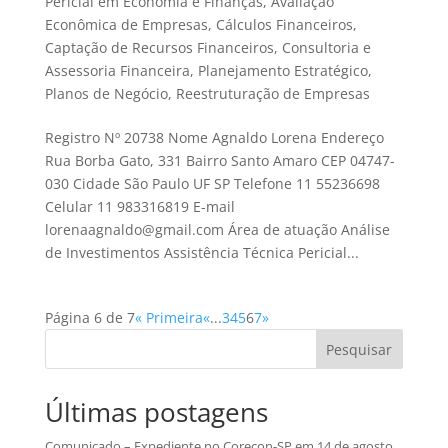
Pericial em Economia e Finanças
,
Avaliação
Econômica de Empresas
,
Cálculos Financeiros
,
Captação de Recursos Financeiros
,
Consultoria e
Assessoria Financeira
,
Planejamento Estratégico
,
Planos de Negócio
,
Reestruturação de Empresas
Registro Nº 20738 Nome Agnaldo Lorena Endereço
Rua Borba Gato, 331 Bairro Santo Amaro CEP 04747-
030 Cidade São Paulo UF SP Telefone 11 55236698
Celular 11 983316819 E-mail
lorenaagnaldo@gmail.com Área de atuação Análise
de Investimentos Assistência Técnica Pericial...
Página 6 de 7
« Primeira
«
...
3
4
5
6
7
»
Pesquisar
Últimas postagens
Comunicado – Expediente no Corecon-SP em 14 de agosto