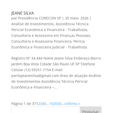
JEANE SILVA
por
Presidência CORECON SP
|
20 maio, 2026
|
Análise de Investimentos
,
Assistência Técnica
Pericial Econômica e Financeira - Trabalhista
,
Consultoria e Assessoria em Finanças Pessoais
,
Consultoria e Assessoria Financeira
,
Perícia
Econômica e Financeira Judicial - Trabalhista
Registro Nº 34.444 Nome Jeane Silva Endereço Bairro
Jardim Boa Vista Cidade São Paulo UF SP Telefone
Celular (12) 93251-7154 E-mail
peritajeanesilva@gmail.com Área de atuação Análise
de Investimentos Assistência Técnica Pericial
Econômica e Financeira –...
Página 1 de 37
1
2
3
4
5
...
10
20
30
...
»
Última »
Pesquisar