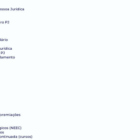
essoa Jurídica
ro PJ
dário
urídica
 PJ
elamento
 premiações
gicos (NEEC)
cos
ntinuada (cursos)