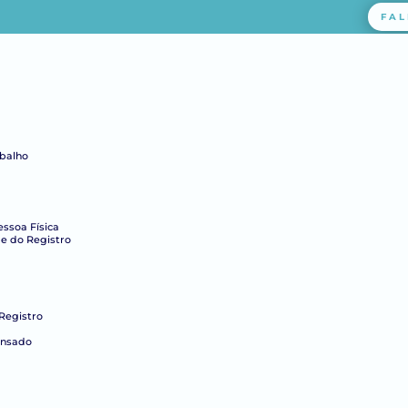
FAL
abalho
essoa Física
e do Registro
Registro
ensado