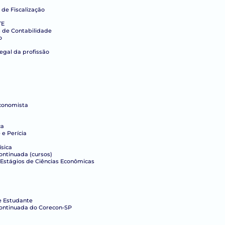
 de Fiscalização
TE
s de Contabilidade
o
legal da profissão
conomista
ca
e Perícia
ísica
ntinuada (cursos)
Estágios de Ciências Econômicas
e Estudante
ontinuada do Corecon-SP