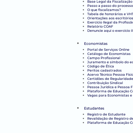
Base Legal da Fiscalização
Passo a passo do processo
O que fiscalizamos?
Tabela de honorários e VH
Orientações aos escritório
Exercício Ilegal da Profissã
Relatório COAF
Denuncie aqui o exercício i
Economistas
Portal de Serviços Online
Catálogo de Economistas
Campo Profissional
Juramento e símbolo do e
Código de Ética
Peritos cadastrados
Acervo Técnico Pessoa Físi
Certidões de Regularidade 
Contribuição Sindical
Pessoa Jurídica e Pessoa F
Plataforma de Educação Co
Vagas para Economistas e 
Estudantes
Registro de Estudante
Revalidação de Registro d
Plataforma de Educação C