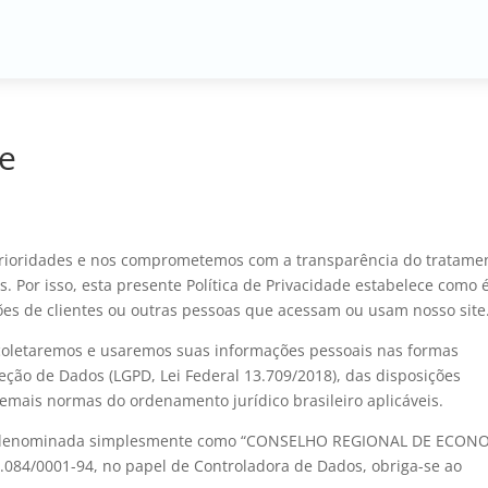
de
prioridades e nos comprometemos com a transparência do tratame
. Por isso, esta presente Política de Privacidade estabelece como 
ações de clientes ou outras pessoas que acessam ou usam nosso site
e coletaremos e usaremos suas informações pessoais nas formas
teção de Dados (LGPD, Lei Federal 13.709/2018), das disposições
emais normas do ordenamento jurídico brasileiro aplicáveis.
e denominada simplesmente como “CONSELHO REGIONAL DE ECON
4.084/0001-94, no papel de Controladora de Dados, obriga-se ao