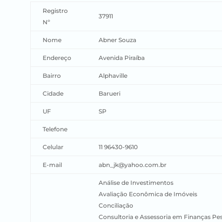
Registro
37911
Nº
Nome
Abner Souza
Endereço
Avenida Piraíba
Bairro
Alphaville
Cidade
Barueri
UF
SP
Telefone
Celular
11 96430-9610
E-mail
abn_jk@yahoo.com.br
Análise de Investimentos
Avaliação Econômica de Imóveis
Conciliação
Consultoria e Assessoria em Finanças Pe