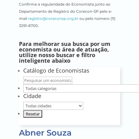
Confirme a regularidade do Economista junto ao
Departamento de Registro do Corecon-SP pelo e-
mail
registro@coreconsp.org.br
ou pelo número (11)
3291-8700.
Para melhorar sua busca por um
economista ou área de atuação,
utilize nosso buscar e filtro
inteligente abaixo
Catálogo de Economistas
Nome
do
Todas
Cidade
economista
categorias
Sua
cidade
Abner Souza