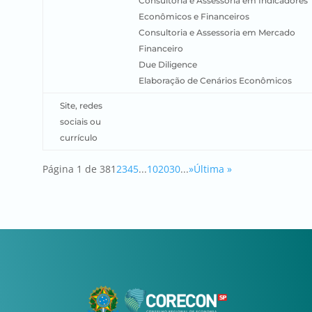
Consultoria e Assessoria em Indicadores
Econômicos e Financeiros
Consultoria e Assessoria em Mercado
Financeiro
Due Diligence
Elaboração de Cenários Econômicos
Site, redes
sociais ou
currículo
Página 1 de 38
1
2
3
4
5
...
10
20
30
...
»
Última »