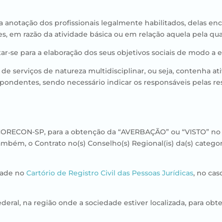
a anotação dos profissionais legalmente habilitados, delas e
ões, em razão da atividade básica ou em relação aquela pela qua
ar-se para a elaboração dos seus objetivos sociais de modo a e
de serviços de natureza multidisciplinar, ou seja, contenha a
spondentes, sendo necessário indicar os responsáveis pelas re
 CORECON-SP, para a obtenção da “AVERBAÇÃO” ou “VISTO” no C
ambém, o Contrato no(s) Conselho(s) Regional(is) da(s) categori
edade no
Cartório de Registro Civil das Pessoas Jurídicas
, no ca
Federal, na região onde a sociedade estiver localizada, para o