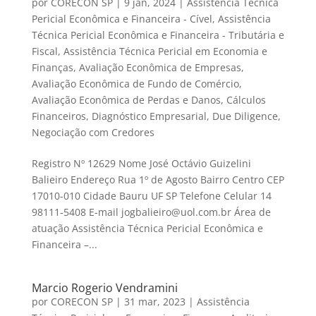
por
CORECON SP
|
9 jan, 2024
|
Assistência Técnica
Pericial Econômica e Financeira - Cível
,
Assistência
Técnica Pericial Econômica e Financeira - Tributária e
Fiscal
,
Assistência Técnica Pericial em Economia e
Finanças
,
Avaliação Econômica de Empresas
,
Avaliação Econômica de Fundo de Comércio
,
Avaliação Econômica de Perdas e Danos
,
Cálculos
Financeiros
,
Diagnóstico Empresarial
,
Due Diligence
,
Negociação com Credores
Registro Nº 12629 Nome José Octávio Guizelini
Balieiro Endereço Rua 1º de Agosto Bairro Centro CEP
17010-010 Cidade Bauru UF SP Telefone Celular 14
98111-5408 E-mail jogbalieiro@uol.com.br Área de
atuação Assistência Técnica Pericial Econômica e
Financeira –...
Marcio Rogerio Vendramini
por
CORECON SP
|
31 mar, 2023
|
Assistência