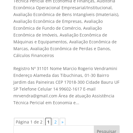
Técnica Pericial em Economia e Finanças
,
Auditoria
Econômica Operacional Empresarial/Institucional
,
Avaliação Econômica de Bens Intangíveis (Imateriais)
,
Avaliação Econômica de Empresas
,
Avaliação
Econômica de Fundo de Comércio
,
Avaliação
Econômica de Imóveis
,
Avaliação Econômica de
Máquinas e Equipamentos
,
Avaliação Econômica de
Marcas
,
Avaliação Econômica de Perdas e Danos
,
Cálculos Financeiros
Registro Nº 31101 Nome Marcio Rogerio Vendramini
Endereço Alameda das Tibuchinas, 01-30 Bairro
Jardim das Paineiras CEP 17018-300 Cidade Bauru UF
SP Telefone Celular 14 99602-1617 E-mail
mrvendra@gmail.com Área de atuação Assistência
Técnica Pericial em Economia e...
Página 1 de 2
1
2
»
Pesquisar