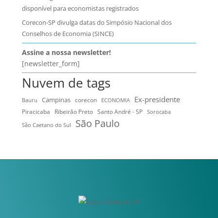
disponível para economistas registrados
Corecon-SP divulga datas do Simpósio Nacional dos
Conselhos de Economia (SINCE)
Assine a nossa newsletter!
[newsletter_form]
Nuvem de tags
Ex-presidente
Campinas
Bauru
corecon
ECONOMIA
Ribeirão Preto
Santo André - SP
Piracicaba
Sorocaba
São Paulo
São Caetano do Sul