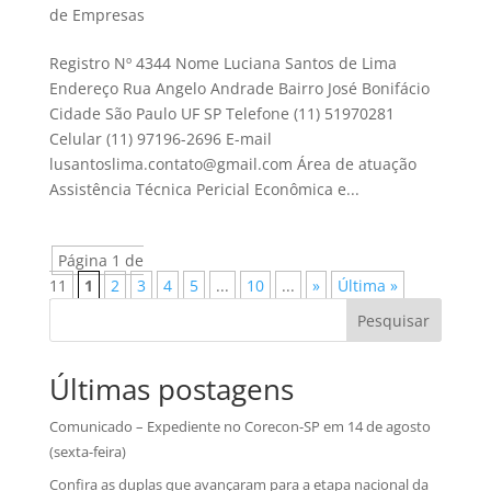
de Empresas
Registro Nº 4344 Nome Luciana Santos de Lima
Endereço Rua Angelo Andrade Bairro José Bonifácio
Cidade São Paulo UF SP Telefone (11) 51970281
Celular (11) 97196-2696 E-mail
lusantoslima.contato@gmail.com Área de atuação
Assistência Técnica Pericial Econômica e...
Página 1 de
11
1
2
3
4
5
...
10
...
»
Última »
Pesquisar
Últimas postagens
Comunicado – Expediente no Corecon-SP em 14 de agosto
(sexta-feira)
Confira as duplas que avançaram para a etapa nacional da