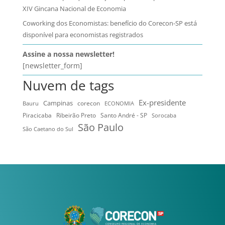
XIV Gincana Nacional de Economia
Coworking dos Economistas: benefício do Corecon-SP está
disponível para economistas registrados
Assine a nossa newsletter!
[newsletter_form]
Nuvem de tags
Ex-presidente
Campinas
Bauru
corecon
ECONOMIA
Ribeirão Preto
Santo André - SP
Piracicaba
Sorocaba
São Paulo
São Caetano do Sul