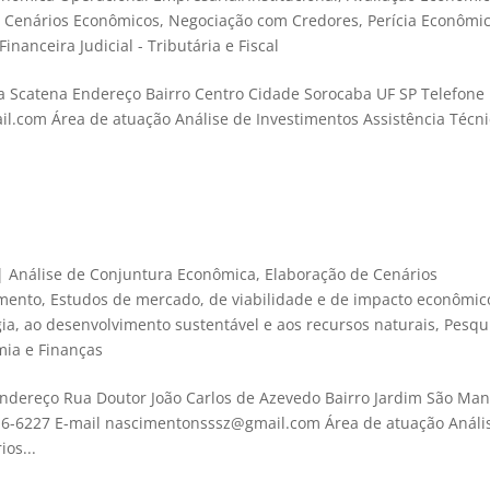
e Cenários Econômicos
,
Negociação com Credores
,
Perícia Econômi
inanceira Judicial - Tributária e Fiscal
a Scatena Endereço Bairro Centro Cidade Sorocaba UF SP Telefone
il.com Área de atuação Análise de Investimentos Assistência Técn
|
Análise de Conjuntura Econômica
,
Elaboração de Cenários
imento
,
Estudos de mercado, de viabilidade e de impacto econômic
gia, ao desenvolvimento sustentável e aos recursos naturais
,
Pesqu
ia e Finanças
ndereço Rua Doutor João Carlos de Azevedo Bairro Jardim São Man
216-6227 E-mail nascimentonsssz@gmail.com Área de atuação Análi
os...