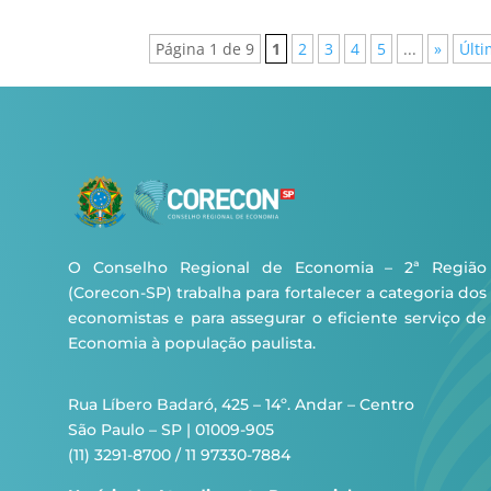
Página 1 de 9
1
2
3
4
5
...
»
Últi
O Conselho Regional de Economia – 2ª Região
(Corecon-SP) trabalha para fortalecer a categoria dos
economistas e para assegurar o eficiente serviço de
Economia à população paulista.
Rua Líbero Badaró, 425 – 14º. Andar – Centro
São Paulo – SP | 01009-905
(11) 3291-8700 / 11 97330-7884