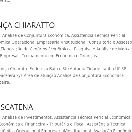
eis...
NÇA CHIARATTO
|
Análise de Conjuntura Econômica
,
Assistência Técnica Pericial
ômica Operacional Empresarial/Institucional
,
Consultoria e Assesso
,
Elaboração de Cenários Econômicos
,
Pesquisa e Análise de Merca
 Empresas
,
Treinamento em Economia e Finanças
nça Chiaratto Endereço Bairro Sto Antonio Cidade Itatiba UF SP
s@acelera.xyz Área de atuação Análise de Conjuntura Econômica
eira...
 SCATENA
|
Análise de Investimentos
,
Assistência Técnica Pericial Econômica
Econômica e Financeira - Tributária e Fiscal
,
Assistência Técnica
onômica Operacional Empresarial/Institucional
,
Avaliação Econômi