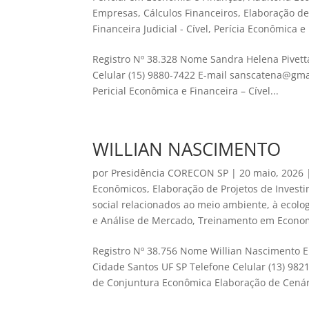
Empresas
,
Cálculos Financeiros
,
Elaboração d
Financeira Judicial - Cível
,
Perícia Econômica e F
Registro Nº 38.328 Nome Sandra Helena Pivett
Celular (15) 9880-7422 E-mail sanscatena@gma
Pericial Econômica e Financeira – Cível...
WILLIAN NASCIMENTO
por
Presidência CORECON SP
|
20 maio, 2026
Econômicos
,
Elaboração de Projetos de Invest
social relacionados ao meio ambiente, à ecolo
e Análise de Mercado
,
Treinamento em Econom
Registro Nº 38.756 Nome Willian Nascimento E
Cidade Santos UF SP Telefone Celular (13) 98
de Conjuntura Econômica Elaboração de Cenári