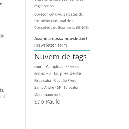
 e
registrados
Corecon-SP divulga datas do
Simpósio Nacional dos
Conselhos de Economia (SINCE)
 de
Assine a nossa newsletter!
[newsletter_form]
Nuvem de tags
Campinas
Bauru
corecon
Ex-presidente
ECONOMIA
Ribeirão Preto
Piracicaba
Santo André - SP
Sorocaba
is
,
São Caetano do Sul
ial -
São Paulo