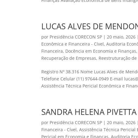
Finanças Avaliação Econômica de Bens Intangív
LUCAS ALVES DE MENDO
por
Presidência CORECON SP
|
20 maio, 2026
Econômica e Financeira - Cível
,
Auditoria Econ
Financeira
,
Docência em Economia e Finanças
Recuperação de Empresas
,
Reestruturação de
Registro Nº 38.316 Nome Lucas Alves de Mendo
Telefone Celular (11) 97644-0949 E-mail luca
Assistência Técnica Pericial Econômica e Financ
SANDRA HELENA PIVETTA
por
Presidência CORECON SP
|
20 maio, 2026
Financeira - Cível
,
Assistência Técnica Pericial 
Pericial em Economia e Finanças
,
Auditoria Ec