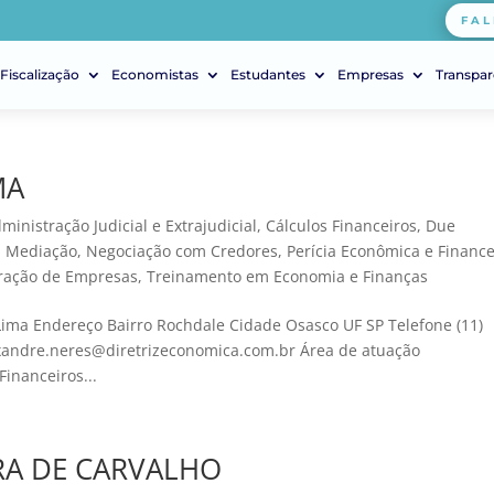
FAL
Fiscalização
Economistas
Estudantes
Empresas
Transpar
MA
ministração Judicial e Extrajudicial
,
Cálculos Financeiros
,
Due
,
Mediação
,
Negociação com Credores
,
Perícia Econômica e Finance
ração de Empresas
,
Treinamento em Economia e Finanças
ima Endereço Bairro Rochdale Cidade Osasco UF SP Telefone (11)
exandre.neres@diretrizeconomica.com.br Área de atuação
Financeiros...
A DE CARVALHO