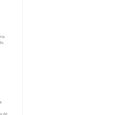
ria
do
,
 e
ca de