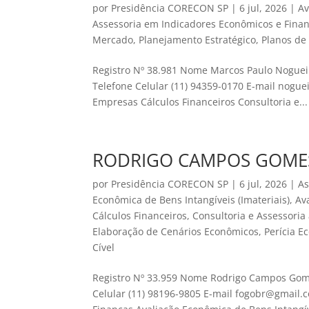
por
Presidência CORECON SP
|
6 jul, 2026
|
Av
Assessoria em Indicadores Econômicos e Finan
Mercado
,
Planejamento Estratégico
,
Planos de
Registro Nº 38.981 Nome Marcos Paulo Noguei
Telefone Celular (11) 94359-0170 E-mail nog
Empresas Cálculos Financeiros Consultoria e...
RODRIGO CAMPOS GOME
por
Presidência CORECON SP
|
6 jul, 2026
|
As
Econômica de Bens Intangíveis (Imateriais)
,
Av
Cálculos Financeiros
,
Consultoria e Assessori
Elaboração de Cenários Econômicos
,
Perícia E
Cível
Registro Nº 33.959 Nome Rodrigo Campos Gome
Celular (11) 98196-9805 E-mail fogobr@gmail.