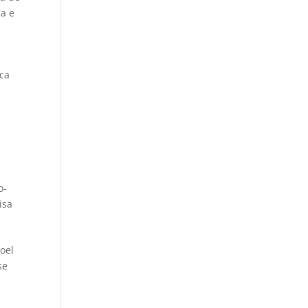
ca e
ica
o-
isa
oel
se