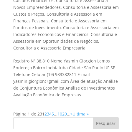
Cálculos Financeiros
,
Consultoria e Assessoria a
Novos Empreendedores
,
Consultoria e Assessoria em
Custos e Preços
,
Consultoria e Assessoria em
Finanças Pessoais
,
Consultoria e Assessoria em
Fundos de Investimento
,
Consultoria e Assessoria em
Indicadores Econômicos e Financeiros
,
Consultoria e
Assessoria em Oportunidades de Negócios
,
Consultoria e Assessoria Empresarial
Registro Nº 38.810 Nome Yasmin Giorgion Lemos
Endereço Bairro Indaiatuba Cidade São Paulo UF SP
Telefone Celular (19) 983382811 E-mail
yasmin.giorgion@gmail.com Área de atuação Análise
de Conjuntura Econômica Análise de Investimentos
Avaliação Econômica de Empresas...
Página 1 de 23
1
2
3
4
5
...
10
20
...
»
Última »
Pesquisar