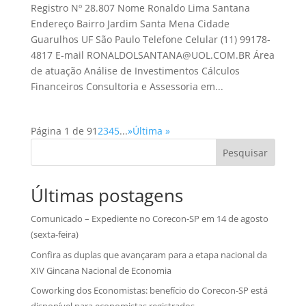
Registro Nº 28.807 Nome Ronaldo Lima Santana
Endereço Bairro Jardim Santa Mena Cidade
Guarulhos UF São Paulo Telefone Celular (11) 99178-
4817 E-mail RONALDOLSANTANA@UOL.COM.BR Área
de atuação Análise de Investimentos Cálculos
Financeiros Consultoria e Assessoria em...
Página 1 de 9
1
2
3
4
5
...
»
Última »
Pesquisar
Últimas postagens
Comunicado – Expediente no Corecon-SP em 14 de agosto
(sexta-feira)
Confira as duplas que avançaram para a etapa nacional da
XIV Gincana Nacional de Economia
Coworking dos Economistas: benefício do Corecon-SP está