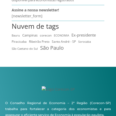
disponível para economistas registrados
Assine a nossa newsletter!
[newsletter_form]
Nuvem de tags
Ex-presidente
Campinas
Bauru
corecon
ECONOMIA
Ribeirão Preto
Santo André - SP
Piracicaba
Sorocaba
São Paulo
São Caetano do Sul
O Conselho Regional de Economia – 2ª Região (Corecon-SP)
trabalha para fortalecer a categoria dos economistas e para
assegurar o eficiente serviço de Economia à população paulista.