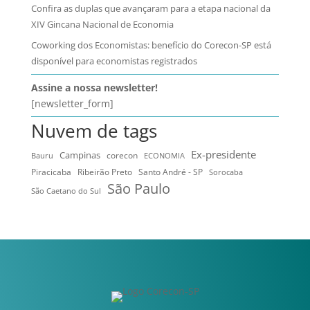
Confira as duplas que avançaram para a etapa nacional da
XIV Gincana Nacional de Economia
Coworking dos Economistas: benefício do Corecon-SP está
disponível para economistas registrados
Assine a nossa newsletter!
[newsletter_form]
Nuvem de tags
Ex-presidente
Campinas
Bauru
corecon
ECONOMIA
Ribeirão Preto
Santo André - SP
Piracicaba
Sorocaba
São Paulo
São Caetano do Sul