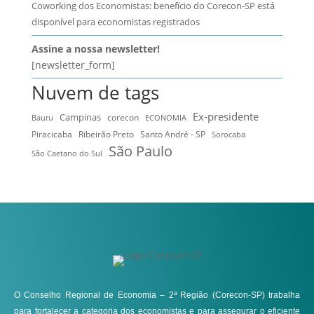
Coworking dos Economistas: benefício do Corecon-SP está
disponível para economistas registrados
Assine a nossa newsletter!
[newsletter_form]
Nuvem de tags
Ex-presidente
Campinas
Bauru
corecon
ECONOMIA
Ribeirão Preto
Santo André - SP
Piracicaba
Sorocaba
São Paulo
São Caetano do Sul
O Conselho Regional de Economia – 2ª Região (Corecon-SP) trabalha
para fortalecer a categoria dos economistas e para assegurar o eficiente