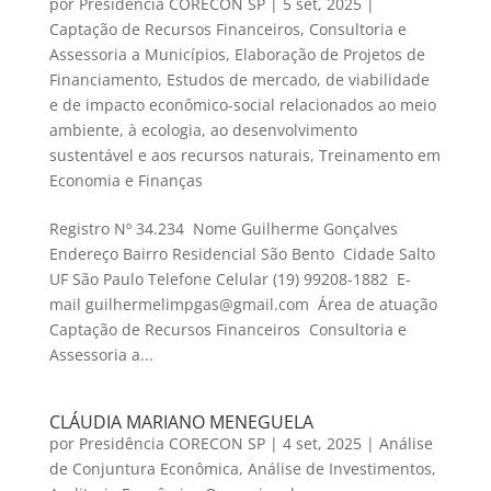
por
Presidência CORECON SP
|
5 set, 2025
|
Captação de Recursos Financeiros
,
Consultoria e
Assessoria a Municípios
,
Elaboração de Projetos de
Financiamento
,
Estudos de mercado, de viabilidade
e de impacto econômico-social relacionados ao meio
ambiente, à ecologia, ao desenvolvimento
sustentável e aos recursos naturais
,
Treinamento em
Economia e Finanças
Registro Nº 34.234 Nome Guilherme Gonçalves
Endereço Bairro Residencial São Bento Cidade Salto
UF São Paulo Telefone Celular (19) 99208-1882 E-
mail guilhermelimpgas@gmail.com Área de atuação
Captação de Recursos Financeiros Consultoria e
Assessoria a...
CLÁUDIA MARIANO MENEGUELA
por
Presidência CORECON SP
|
4 set, 2025
|
Análise
de Conjuntura Econômica
,
Análise de Investimentos
,