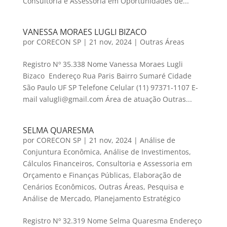
Consultoria e Assessoria em Oportunidades de...
VANESSA MORAES LUGLI BIZACO
por
CORECON SP
|
21 nov, 2024
|
Outras Áreas
Registro Nº 35.338 Nome Vanessa Moraes Lugli
Bizaco Endereço Rua Paris Bairro Sumaré Cidade
São Paulo UF SP Telefone Celular (11) 97371-1107 E-
mail valugli@gmail.com Área de atuação Outras...
SELMA QUARESMA
por
CORECON SP
|
21 nov, 2024
|
Análise de
Conjuntura Econômica
,
Análise de Investimentos
,
Cálculos Financeiros
,
Consultoria e Assessoria em
Orçamento e Finanças Públicas
,
Elaboração de
Cenários Econômicos
,
Outras Áreas
,
Pesquisa e
Análise de Mercado
,
Planejamento Estratégico
Registro Nº 32.319 Nome Selma Quaresma Endereço