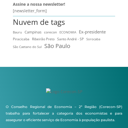
Assine a nossa newsletter!
[newsletter_form]
Nuvem de tags
Ex-presidente
Campinas
Bauru
corecon
ECONOMIA
Ribeirão Preto
Santo André - SP
Piracicaba
Sorocaba
São Paulo
São Caetano do Sul
O Conselho Regional de Economia – 2ª Região (Corecon-SP)
trabalha para fortalecer a categoria dos economistas e para
assegurar o eficiente serviço de Economia à população paulista.