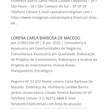
Endereço Bairro Santa Paula Cidade Campinas – SP /
São Paulo – SP / São Caetano do Sul – SP UF SP
Telefone Celular E-mail caiosabarini@gmail.com /
https://www.instagram.com/prospera.financas/ Área
de...
LORENA CARLA BARBOSA DE MACEDO
por
CORECON SP
|
8 jan, 2025
|
Consultoria e
Assessoria em Oportunidades de Negócios
,
Consultoria e Assessoria em Qualidade
,
Elaboração
de Projetos de Investimento
,
Elaboração e Análise de
Projetos de Investimento
,
Outras Áreas
,
Planejamento Estratégico
Registro Nº 37.072 Nome Lorena Carla Barbosa De
Macedo Endereço Av. Humberto Liedtke Bairro
Jardim Universitário Cidade Pereira Barreto UF SP
Telefone Celular (11) 95272-4808 E-mail
lkmacedo10@hotmail.com Área de atuação