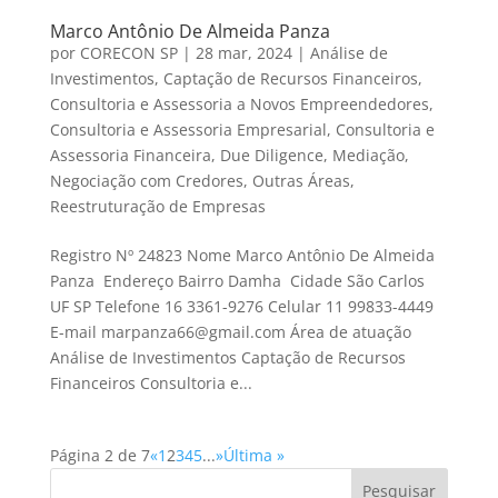
Marco Antônio De Almeida Panza
por
CORECON SP
|
28 mar, 2024
|
Análise de
Investimentos
,
Captação de Recursos Financeiros
,
Consultoria e Assessoria a Novos Empreendedores
,
Consultoria e Assessoria Empresarial
,
Consultoria e
Assessoria Financeira
,
Due Diligence
,
Mediação
,
Negociação com Credores
,
Outras Áreas
,
Reestruturação de Empresas
Registro Nº 24823 Nome Marco Antônio De Almeida
Panza Endereço Bairro Damha Cidade São Carlos
UF SP Telefone 16 3361-9276 Celular 11 99833-4449
E-mail marpanza66@gmail.com Área de atuação
Análise de Investimentos Captação de Recursos
Financeiros Consultoria e...
Página 2 de 7
«
1
2
3
4
5
...
»
Última »
Pesquisar