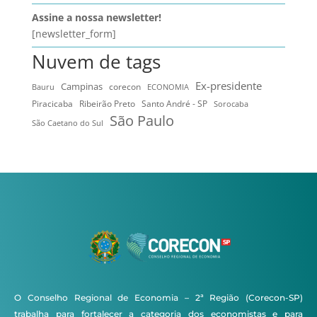
Assine a nossa newsletter!
[newsletter_form]
Nuvem de tags
Ex-presidente
Campinas
Bauru
corecon
ECONOMIA
Ribeirão Preto
Santo André - SP
Piracicaba
Sorocaba
São Paulo
São Caetano do Sul
O Conselho Regional de Economia – 2ª Região (Corecon-SP)
trabalha para fortalecer a categoria dos economistas e para