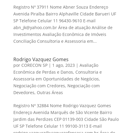
Registro Nº 37911 Nome Abner Souza Endereço
Avenida Piraíba Bairro Alphaville Cidade Barueri UF
SP Telefone Celular 11 96430-9610 E-mail
abn_jk@yahoo.com.br Área de atuação Análise de
Investimentos Avaliação Econômica de Imóveis
Conciliação Consultoria e Assessoria em...
Rodrigo Vazquez Gomes
por
CORECON SP
|
1 ago, 2023
|
Avaliação
Econômica de Perdas e Danos
,
Consultoria e
Assessoria em Oportunidades de Negócios
,
Negociação com Credores
,
Negociação com
Devedores
,
Outras Áreas
Registro Nº 32884 Nome Rodrigo Vazquez Gomes
Endereço Avenida Marquês de São Vicente Bairro
Jardim das Perdizes CEP 01139-003 Cidade São Paulo
UF SP Telefone Celular 11 99100-3113 E-mail
rodrigo.vazquez@vazquezefonseca.com.br Área de