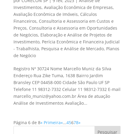
por
CORECON SP
|
9 fev, 2023
|
Análise de
Investimentos
,
Avaliação Econômica de Empresas
,
Avaliação Econômica de Imóveis
,
Cálculos
Financeiros
,
Consultoria e Assessoria em Custos e
Preços
,
Consultoria e Assessoria em Oportunidades
de Negócios
,
Elaboração e Análise de Projetos de
Investimento
,
Perícia Econômica e Financeira Judicial
- Trabalhista
,
Pesquisa e Análise de Mercado
,
Planos
de Negócio
Registro Nº 30724 Nome Marcello Muniz da Silva
Endereço Rua Zike Tuma, 1638 Bairro Jardim
Bransley CEP 04458-000 Cidade São Paulo UF SP
Telefone 11 98312-7332 Celular 11 98312-7332 E-mail
marcello_muniz@yahoo.com.br Área de atuação
Análise de Investimentos Avaliação...
Página 6 de 8
« Primeira
«
...
4
5
6
7
8
»
Pesquisar