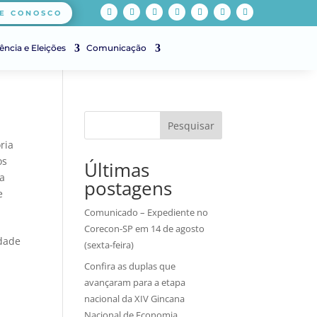
E CONOSCO
ência e Eleições
Comunicação
Pesquisar
ria
os
Últimas
ia
postagens
e
Comunicado – Expediente no
Corecon-SP em 14 de agosto
idade
(sexta-feira)
Confira as duplas que
avançaram para a etapa
nacional da XIV Gincana
Nacional de Economia