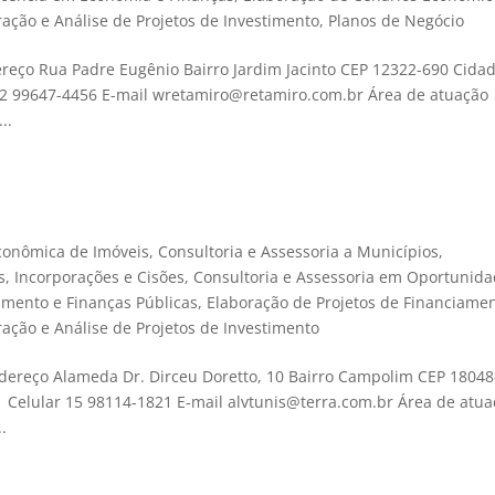
ração e Análise de Projetos de Investimento
,
Planos de Negócio
reço Rua Padre Eugênio Bairro Jardim Jacinto CEP 12322-690 Cida
 12 99647-4456 E-mail wretamiro@retamiro.com.br Área de atuação
..
conômica de Imóveis
,
Consultoria e Assessoria a Municípios
,
s, Incorporações e Cisões
,
Consultoria e Assessoria em Oportunid
amento e Finanças Públicas
,
Elaboração de Projetos de Financiame
ração e Análise de Projetos de Investimento
dereço Alameda Dr. Dirceu Doretto, 10 Bairro Campolim CEP 18048
 Celular 15 98114-1821 E-mail alvtunis@terra.com.br Área de atu
.