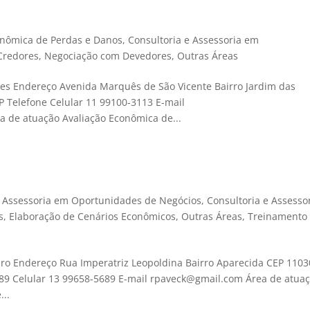
onômica de Perdas e Danos
,
Consultoria e Assessoria em
Credores
,
Negociação com Devedores
,
Outras Áreas
s Endereço Avenida Marquês de São Vicente Bairro Jardim das
P Telefone Celular 11 99100-3113 E-mail
 de atuação Avaliação Econômica de...
e Assessoria em Oportunidades de Negócios
,
Consultoria e Assesso
s
,
Elaboração de Cenários Econômicos
,
Outras Áreas
,
Treinamento
ro Endereço Rua Imperatriz Leopoldina Bairro Aparecida CEP 1103
689 Celular 13 99658-5689 E-mail rpaveck@gmail.com Área de atua
...