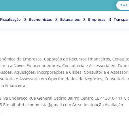
FAL
Fiscalização
Economistas
Estudantes
Empresas
Transpar
a
conômica de Empresas
,
Captação de Recursos Financeiros
,
Consulto
ssoria a Novos Empreendedores
,
Consultoria e Assessoria em Fund
Fusões, Aquisições, Incorporações e Cisões
,
Consultoria e Assessor
sultoria e Assessoria em Oportunidades de Negócios
,
Consultoria 
ria Financeira
ilva Endereço Rua General Osório Bairro Centro CEP 13010-111 C
55 E-mail phd.economista@gmail.com Área de atuação Avaliação
.