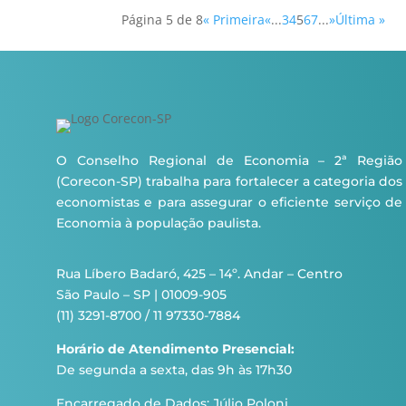
Página 5 de 8
« Primeira
«
...
3
4
5
6
7
...
»
Última »
O Conselho Regional de Economia – 2ª Região
(Corecon-SP) trabalha para fortalecer a categoria dos
economistas e para assegurar o eficiente serviço de
Economia à população paulista.
Rua Líbero Badaró, 425 – 14º. Andar – Centro
São Paulo – SP | 01009-905
(11) 3291-8700 / 11 97330-7884
Horário de Atendimento Presencial:
De segunda a sexta, das 9h às 17h30
Encarregado de Dados: Júlio Poloni