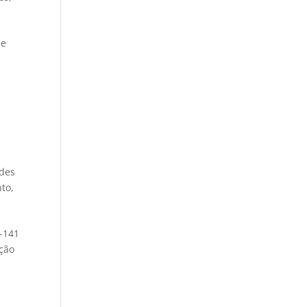
de
ades
nto
,
-141
ação