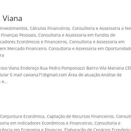
 Viana
 Investimentos
,
Cálculos Financeiros
,
Consultoria e Assessoria a No
 Finanças Pessoais
,
Consultoria e Assessoria em Fundos de
icadores Econômicos e Financeiros
,
Consultoria e Assessoria em
a em Mercado Financeiro
,
Consultoria e Assessoria em Oportunidad
ira
roso Viana Endereço Rua Pedro Pomponazzi Bairro Vila Mariana CE
lular E-mail caviana71@gmail.com Área de atuação Análise de
e...
 Conjuntura Econômica
,
Captação de Recursos Financeiros
,
Consult
ssoria em Indicadores Econômicos e Financeiros
,
Consultoria e
cência em Economia e Finanças
,
Elaboração de Cenários Econômic