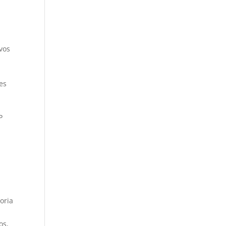
vos
es
P
oria
os
,