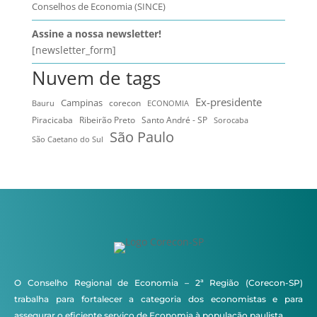
Conselhos de Economia (SINCE)
Assine a nossa newsletter!
[newsletter_form]
Nuvem de tags
Ex-presidente
Campinas
Bauru
corecon
ECONOMIA
Ribeirão Preto
Santo André - SP
Piracicaba
Sorocaba
São Paulo
São Caetano do Sul
O Conselho Regional de Economia – 2ª Região (Corecon-SP)
trabalha para fortalecer a categoria dos economistas e para
assegurar o eficiente serviço de Economia à população paulista.