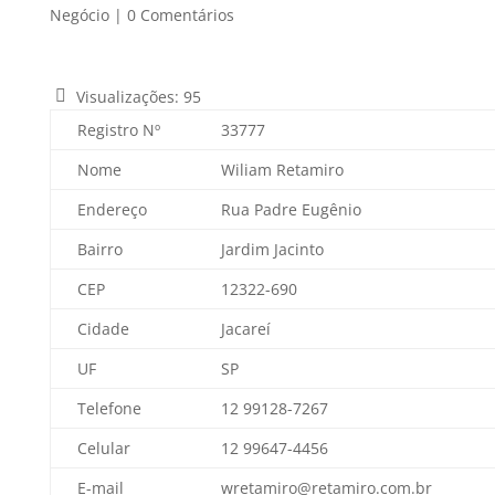
Negócio
|
0 Comentários
Visualizações:
95
Registro Nº
33777
Nome
Wiliam Retamiro
Endereço
Rua Padre Eugênio
Bairro
Jardim Jacinto
CEP
12322-690
Cidade
Jacareí
UF
SP
Telefone
12 99128-7267
Celular
12 99647-4456
E-mail
wretamiro@retamiro.com.br