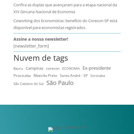
Confira as duplas que avançaram para a etapa nacional da
XIV Gincana Nacional de Economia
Coworking dos Economistas: benefício do Corecon-SP está
disponível para economistas registrados
Assine a nossa newsletter!
[newsletter_form]
Nuvem de tags
Ex-presidente
Campinas
Bauru
corecon
ECONOMIA
Ribeirão Preto
Santo André - SP
Piracicaba
Sorocaba
São Paulo
São Caetano do Sul