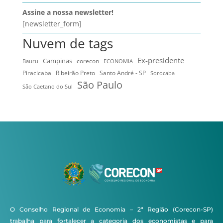
Assine a nossa newsletter!
[newsletter_form]
Nuvem de tags
Ex-presidente
Campinas
Bauru
corecon
ECONOMIA
Ribeirão Preto
Santo André - SP
Piracicaba
Sorocaba
São Paulo
São Caetano do Sul
O Conselho Regional de Economia – 2ª Região (Corecon-SP)
trabalha para fortalecer a categoria dos economistas e para