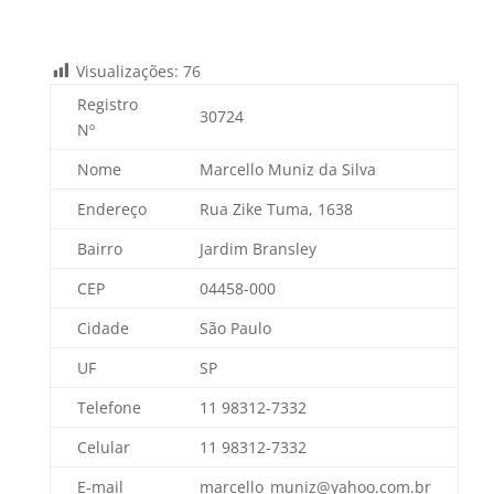
Visualizações:
76
Registro
30724
Nº
Nome
Marcello Muniz da Silva
Endereço
Rua Zike Tuma, 1638
Bairro
Jardim Bransley
CEP
04458-000
Cidade
São Paulo
UF
SP
Telefone
11 98312-7332
Celular
11 98312-7332
E-mail
marcello_muniz@yahoo.com.br