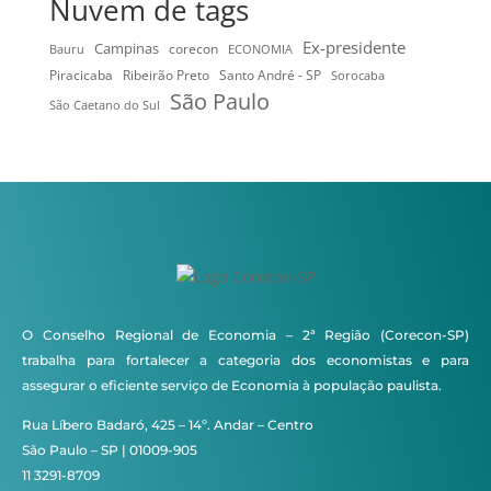
Nuvem de tags
Ex-presidente
Campinas
Bauru
corecon
ECONOMIA
Ribeirão Preto
Santo André - SP
Piracicaba
Sorocaba
São Paulo
São Caetano do Sul
O Conselho Regional de Economia – 2ª Região (Corecon-SP)
trabalha para fortalecer a categoria dos economistas e para
assegurar o eficiente serviço de Economia à população paulista.
Rua Líbero Badaró, 425 – 14º. Andar – Centro
São Paulo – SP | 01009-905
11 3291-8709