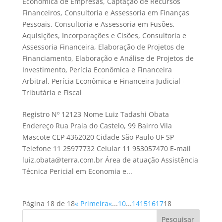
Econômica de Empresas
,
Captação de Recursos
Financeiros
,
Consultoria e Assessoria em Finanças
Pessoais
,
Consultoria e Assessoria em Fusões,
Aquisições, Incorporações e Cisões
,
Consultoria e
Assessoria Financeira
,
Elaboração de Projetos de
Financiamento
,
Elaboração e Análise de Projetos de
Investimento
,
Perícia Econômica e Financeira
Arbitral
,
Perícia Econômica e Financeira Judicial -
Tributária e Fiscal
Registro Nº 12123 Nome Luiz Tadashi Obata
Endereço Rua Praia do Castelo, 99 Bairro Vila
Mascote CEP 4362020 Cidade São Paulo UF SP
Telefone 11 25977732 Celular 11 953057470 E-mail
luiz.obata@terra.com.br Área de atuação Assistência
Técnica Pericial em Economia e...
Página 18 de 18
« Primeira
«
...
10
...
14
15
16
17
18
Pesquisar