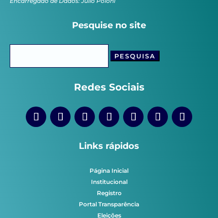
Encarregado de Dados: Júlio Poloni
Pesquise no site
Pesquisar
por:
Redes Sociais
Links rápidos
Página Inicial
Institucional
Registro
Portal Transparência
Eleições