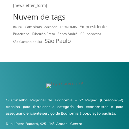
[newsletter_form]
Nuvem de tags
Ex-presidente
Campinas
Bauru
corecon
ECONOMIA
Ribeirão Preto
Santo André - SP
Piracicaba
Sorocaba
São Paulo
São Caetano do Sul
O Conselho Regional de Economia – 2ª Região (Corecon-SP)
trabalha para fortalecer a categoria dos economistas e para
assegurar o eficiente serviço de Economia à população paulista.
Rua Líbero Badaró, 425 – 14º. Andar – Centro