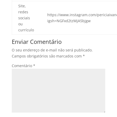
Site,
redes
https://www.instagram.com/periciaivan
sociais
igsh=NGFxd2tzMjA5bjgw
ou
currículo
Enviar Comentário
O seu endereço de e-mail não será publicado.
Campos obrigatórios são marcados com
*
Comentário
*