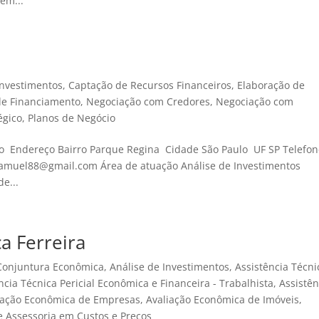
em...
Investimentos
,
Captação de Recursos Financeiros
,
Elaboração de
de Financiamento
,
Negociação com Credores
,
Negociação com
égico
,
Planos de Negócio
o Endereço Bairro Parque Regina Cidade São Paulo UF SP Telefon
.samuel88@gmail.com Área de atuação Análise de Investimentos
e...
a Ferreira
 Conjuntura Econômica
,
Análise de Investimentos
,
Assistência Técni
ncia Técnica Pericial Econômica e Financeira - Trabalhista
,
Assistên
iação Econômica de Empresas
,
Avaliação Econômica de Imóveis
,
e Assessoria em Custos e Preços