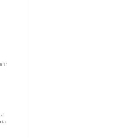
e 11
ca
cia