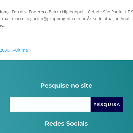
onça Ferreira Endereço Bairro Higienópolis Cidade São Paulo UF 
 E-mail marcello.gardin@grupomgmf.com.br Área de atuação Anális
s...
20
30
...
»
Última »
Pesquise no site
Redes Sociais