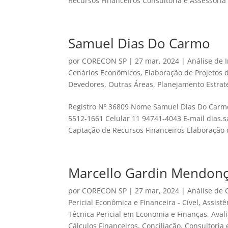
Recursos Financeiros Consultoria e Assessoria 
Samuel Dias Do Carmo
por
CORECON SP
|
27 mar, 2024
|
Análise de 
Cenários Econômicos
,
Elaboração de Projetos 
Devedores
,
Outras Áreas
,
Planejamento Estrat
Registro Nº 36809 Nome Samuel Dias Do Carm
5512-1661 Celular 11 94741-4043 E-mail dias
Captação de Recursos Financeiros Elaboração d
Marcello Gardin Mendonç
por
CORECON SP
|
27 mar, 2024
|
Análise de
Pericial Econômica e Financeira - Cível
,
Assistê
Técnica Pericial em Economia e Finanças
,
Aval
Cálculos Financeiros
,
Conciliação
,
Consultoria 