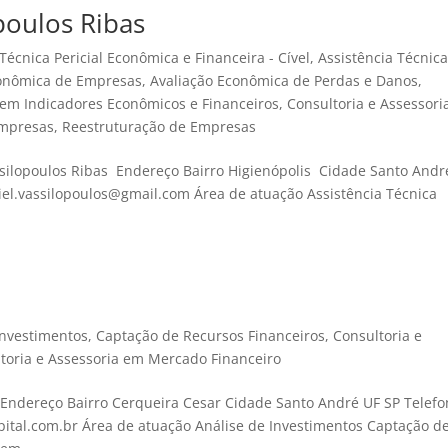
poulos Ribas
Técnica Pericial Econômica e Financeira - Cível
,
Assistência Técnic
conômica de Empresas
,
Avaliação Econômica de Perdas e Danos
,
 em Indicadores Econômicos e Financeiros
,
Consultoria e Assessori
Empresas
,
Reestruturação de Empresas
silopoulos Ribas Endereço Bairro Higienópolis Cidade Santo Andr
iel.vassilopoulos@gmail.com Área de atuação Assistência Técnica
Investimentos
,
Captação de Recursos Financeiros
,
Consultoria e
toria e Assessoria em Mercado Financeiro
Endereço Bairro Cerqueira Cesar Cidade Santo André UF SP Telef
ital.com.br Área de atuação Análise de Investimentos Captação d