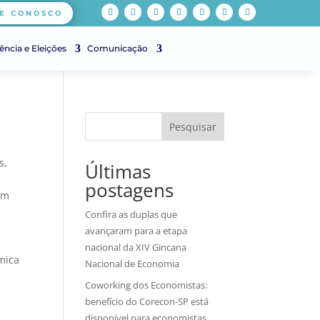
E CONOSCO
ência e Eleições
Comunicação
Pesquisar
s
,
Últimas
postagens
em
Confira as duplas que
avançaram para a etapa
-
nacional da XIV Gincana
mica
Nacional de Economia
Coworking dos Economistas:
benefício do Corecon-SP está
disponível para economistas