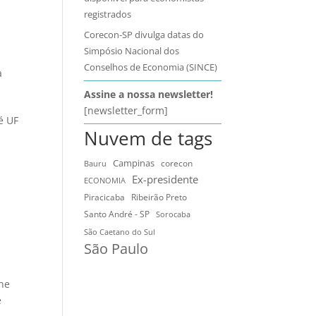
registrados
Corecon-SP divulga datas do
a
Simpósio Nacional dos
Conselhos de Economia (SINCE)
a
Assine a nossa newsletter!
[newsletter_form]
é UF
Nuvem de tags
Campinas
Bauru
corecon
Ex-presidente
ECONOMIA
Ribeirão Preto
Piracicaba
Santo André - SP
Sorocaba
São Caetano do Sul
São Paulo
one
e