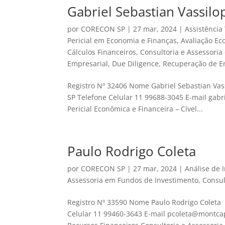
Gabriel Sebastian Vassilo
por
CORECON SP
|
27 mar, 2024
|
Assistência 
Pericial em Economia e Finanças
,
Avaliação E
Cálculos Financeiros
,
Consultoria e Assessoria
Empresarial
,
Due Diligence
,
Recuperação de 
Registro Nº 32406 Nome Gabriel Sebastian Vas
SP Telefone Celular 11 99688-3045 E-mail gabr
Pericial Econômica e Financeira – Cível...
Paulo Rodrigo Coleta
por
CORECON SP
|
27 mar, 2024
|
Análise de 
Assessoria em Fundos de Investimento
,
Consul
Registro Nº 33590 Nome Paulo Rodrigo Coleta 
Celular 11 99460-3643 E-mail pcoleta@montcap