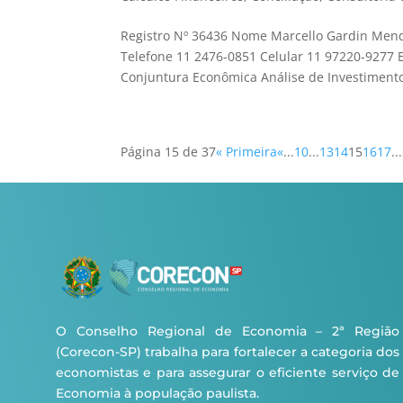
Registro Nº 36436 Nome Marcello Gardin Mend
Telefone 11 2476-0851 Celular 11 97220-9277
Conjuntura Econômica Análise de Investimento
Página 15 de 37
« Primeira
«
...
10
...
13
14
15
16
17
...
O Conselho Regional de Economia – 2ª Região
(Corecon-SP) trabalha para fortalecer a categoria dos
economistas e para assegurar o eficiente serviço de
Economia à população paulista.