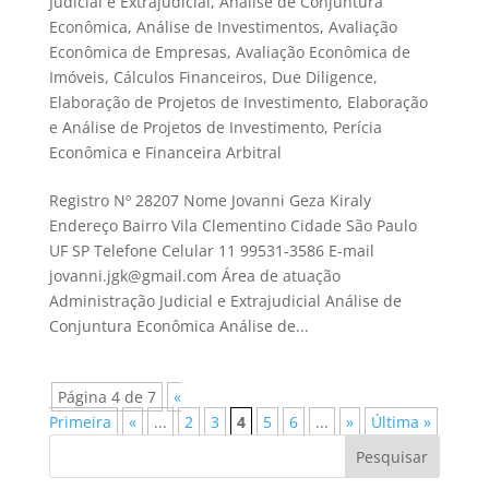
Judicial e Extrajudicial
,
Análise de Conjuntura
Econômica
,
Análise de Investimentos
,
Avaliação
Econômica de Empresas
,
Avaliação Econômica de
Imóveis
,
Cálculos Financeiros
,
Due Diligence
,
Elaboração de Projetos de Investimento
,
Elaboração
e Análise de Projetos de Investimento
,
Perícia
Econômica e Financeira Arbitral
Registro Nº 28207 Nome Jovanni Geza Kiraly
Endereço Bairro Vila Clementino Cidade São Paulo
UF SP Telefone Celular 11 99531-3586 E-mail
jovanni.jgk@gmail.com Área de atuação
Administração Judicial e Extrajudicial Análise de
Conjuntura Econômica Análise de...
Página 4 de 7
«
Primeira
«
...
2
3
4
5
6
...
»
Última »
Pesquisar