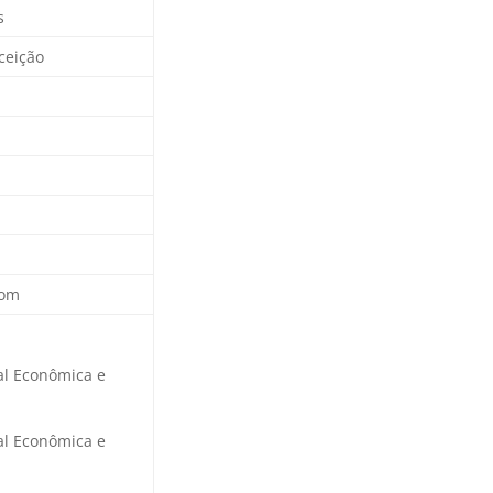
s
ceição
com
ial Econômica e
ial Econômica e