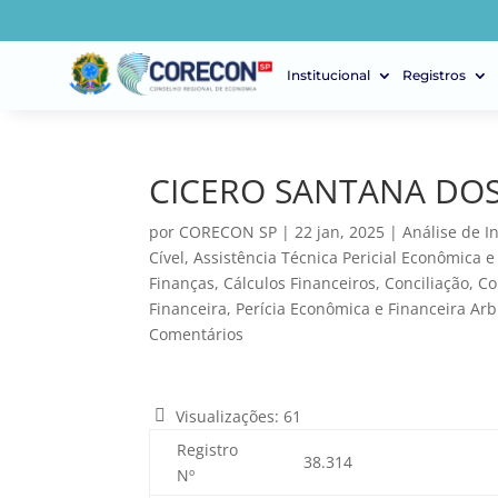
Institucional
Registros
CICERO SANTANA DO
por
CORECON SP
|
22 jan, 2025
|
Análise de I
Cível
,
Assistência Técnica Pericial Econômica e
Finanças
,
Cálculos Financeiros
,
Conciliação
,
Co
Financeira
,
Perícia Econômica e Financeira Arbi
Comentários
Visualizações:
61
Registro
38.314
Nº