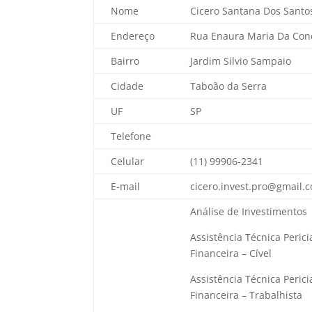
Nome
Cicero Santana Dos Santo
Endereço
Rua
Enaura
Maria Da Con
Bairro
Jardim Silvio Sampaio
Cidade
Taboão da Serra
UF
SP
Telefone
Celular
(11) 99906-2341
E-mail
cicero.invest.pro@gmail.
Análise de Investimentos
Assistência Técnica Peric
Financeira – Cível
Assistência Técnica Peric
Financeira – Trabalhista