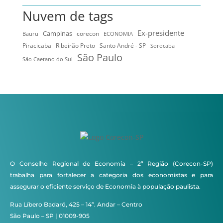
Nuvem de tags
Ex-presidente
Campinas
Bauru
corecon
ECONOMIA
Ribeirão Preto
Santo André - SP
Piracicaba
Sorocaba
São Paulo
São Caetano do Sul
O Conselho Regional de Economia – 2ª Região (Corecon-SP)
trabalha para fortalecer a categoria dos economistas e para
assegurar o eficiente serviço de Economia à população paulista.
Rua Líbero Badaró, 425 – 14º. Andar – Centro
São Paulo – SP | 01009-905