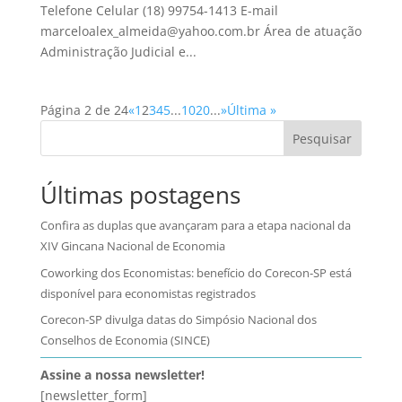
Telefone Celular (18) 99754-1413 E-mail
marceloalex_almeida@yahoo.com.br Área de atuação
Administração Judicial e...
Página 2 de 24
«
1
2
3
4
5
...
10
20
...
»
Última »
Pesquisar
Últimas postagens
Confira as duplas que avançaram para a etapa nacional da
XIV Gincana Nacional de Economia
Coworking dos Economistas: benefício do Corecon-SP está
disponível para economistas registrados
Corecon-SP divulga datas do Simpósio Nacional dos
Conselhos de Economia (SINCE)
Assine a nossa newsletter!
[newsletter_form]