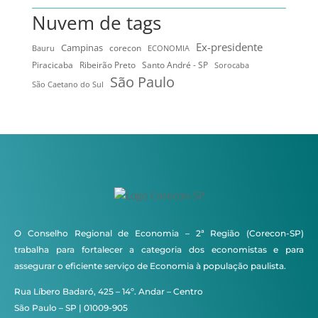
Nuvem de tags
Ex-presidente
Campinas
Bauru
corecon
ECONOMIA
Ribeirão Preto
Santo André - SP
Piracicaba
Sorocaba
São Paulo
São Caetano do Sul
O Conselho Regional de Economia – 2ª Região (Corecon-SP)
trabalha para fortalecer a categoria dos economistas e para
assegurar o eficiente serviço de Economia à população paulista.
Rua Líbero Badaró, 425 – 14º. Andar – Centro
São Paulo – SP | 01009-905