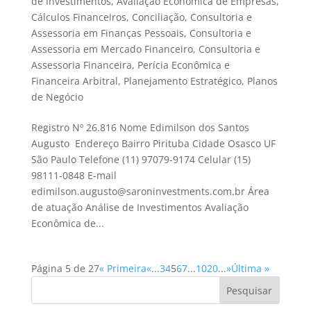
de Investimentos
,
Avaliação Econômica de Empresas
,
Cálculos Financeiros
,
Conciliação
,
Consultoria e
Assessoria em Finanças Pessoais
,
Consultoria e
Assessoria em Mercado Financeiro
,
Consultoria e
Assessoria Financeira
,
Perícia Econômica e
Financeira Arbitral
,
Planejamento Estratégico
,
Planos
de Negócio
Registro Nº 26.816 Nome Edimilson dos Santos
Augusto Endereço Bairro Pirituba Cidade Osasco UF
São Paulo Telefone (11) 97079-9174 Celular (15)
98111-0848 E-mail
edimilson.augusto@saroninvestments.com.br Área
de atuação Análise de Investimentos Avaliação
Econômica de...
Página 5 de 27
« Primeira
«
...
3
4
5
6
7
...
10
20
...
»
Última »
Pesquisar