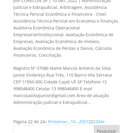
por
CORECON SP
|
10 dez, 2022
|
Administração
Judicial e Extrajudicial
,
Arbitragem
,
Assistência
Técnica Pericial Econômica e Financeira - Cível
,
Assistência Técnica Pericial em Economia e Finanças
,
Auditoria Econômica Operacional
Empresarial/Institucional
,
Avaliação Econômica de
Empresas
,
Avaliação Econômica de Imóveis
,
Avaliação Econômica de Perdas e Danos
,
Cálculos
Financeiros
,
Conciliação
Registro Nº 37086 Nome Marcos Antonio da Silva
Junior Endereço Rua Três, 110 Bairro Vila Serrana
CEP 11950-000 Cidade Cajati UF SP Telefone 13
998048400 Celular 13 998048400 E-mail
marcosasilvajunior@gmail.com Área de atuação
Administração Judicial e Extrajudicial...
Página 22 de 24
« Primeira
«
...
10
...
20
21
22
23
24
»
Pesquisar