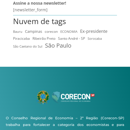
Assine a nossa newsletter!
[newsletter_form]
Nuvem de tags
Ex-presidente
Campinas
Bauru
corecon
ECONOMIA
Ribeirão Preto
Santo André - SP
Piracicaba
Sorocaba
São Paulo
São Caetano do Sul
O Conselho Regional de Economia – 2ª Região (Corecon-SP)
trabalha para fortalecer a categoria dos economistas e para