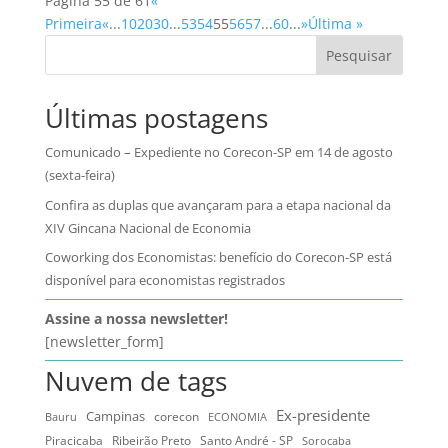
Página 55 de 61
«
Primeira
«
...
10
20
30
...
53
54
55
56
57
...
60
...
»
Última »
Pesquisar
Últimas postagens
Comunicado – Expediente no Corecon-SP em 14 de agosto
(sexta-feira)
Confira as duplas que avançaram para a etapa nacional da
XIV Gincana Nacional de Economia
Coworking dos Economistas: benefício do Corecon-SP está
disponível para economistas registrados
Assine a nossa newsletter!
[newsletter_form]
Nuvem de tags
Ex-presidente
Campinas
Bauru
corecon
ECONOMIA
Ribeirão Preto
Santo André - SP
Piracicaba
Sorocaba