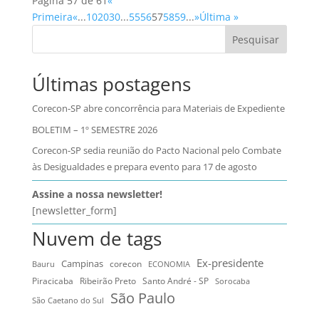
Página 57 de 61
«
Primeira
«
...
10
20
30
...
55
56
57
58
59
...
»
Última »
Pesquisar
Últimas postagens
Corecon-SP abre concorrência para Materiais de Expediente
BOLETIM – 1º SEMESTRE 2026
Corecon-SP sedia reunião do Pacto Nacional pelo Combate
às Desigualdades e prepara evento para 17 de agosto
Assine a nossa newsletter!
[newsletter_form]
Nuvem de tags
Ex-presidente
Campinas
Bauru
corecon
ECONOMIA
Ribeirão Preto
Santo André - SP
Piracicaba
Sorocaba
São Paulo
São Caetano do Sul