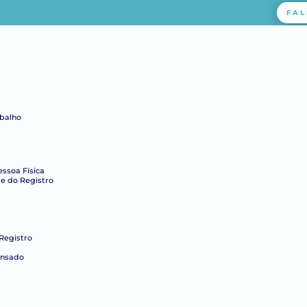
FAL
abalho
essoa Física
e do Registro
Registro
ensado