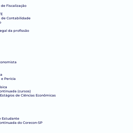
 de Fiscalização
TE
s de Contabilidade
o
legal da profissão
conomista
ca
e Perícia
ísica
ntinuada (cursos)
Estágios de Ciências Econômicas
e Estudante
ontinuada do Corecon-SP