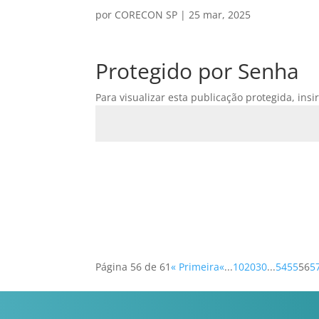
por
CORECON SP
|
25 mar, 2025
Protegido por Senha
Para visualizar esta publicação protegida, insi
Página 56 de 61
« Primeira
«
...
10
20
30
...
54
55
56
5