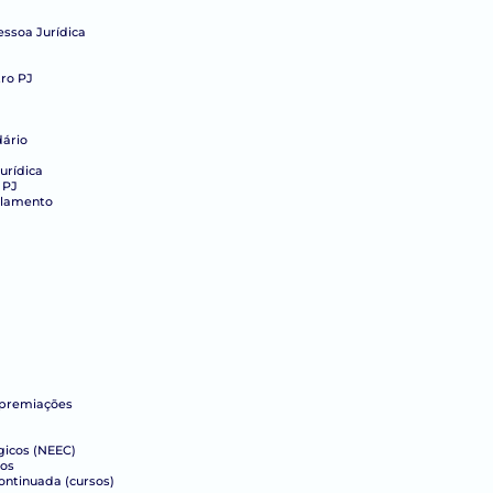
essoa Jurídica
ro PJ
dário
urídica
 PJ
elamento
 premiações
gicos (NEEC)
cos
ntinuada (cursos)