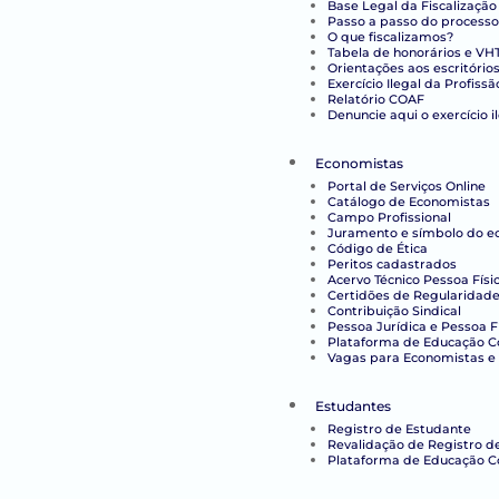
Base Legal da Fiscalização
Passo a passo do processo
O que fiscalizamos?
Tabela de honorários e VH
Orientações aos escritório
Exercício Ilegal da Profissã
Relatório COAF
Denuncie aqui o exercício i
Economistas
Portal de Serviços Online
Catálogo de Economistas
Campo Profissional
Juramento e símbolo do e
Código de Ética
Peritos cadastrados
Acervo Técnico Pessoa Físi
Certidões de Regularidade 
Contribuição Sindical
Pessoa Jurídica e Pessoa F
Plataforma de Educação Co
Vagas para Economistas e 
Estudantes
Registro de Estudante
Revalidação de Registro d
Plataforma de Educação C