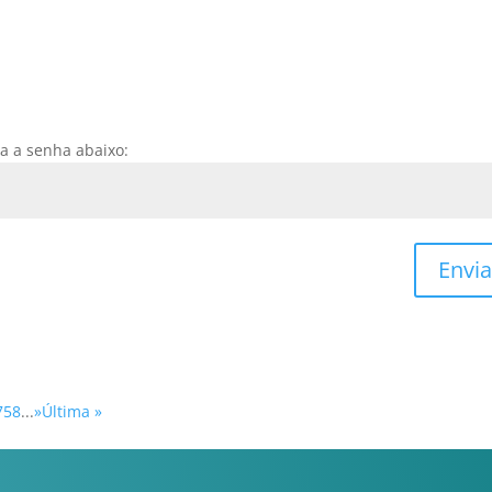
ra a senha abaixo:
Envia
7
58
...
»
Última »