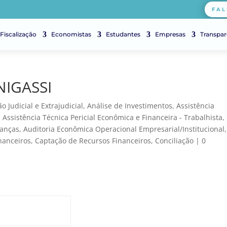
FAL
Fiscalização
Economistas
Estudantes
Empresas
Transpar
IGASSI
o Judicial e Extrajudicial
,
Análise de Investimentos
,
Assistência
,
Assistência Técnica Pericial Econômica e Financeira - Trabalhista
,
nanças
,
Auditoria Econômica Operacional Empresarial/Institucional
,
nanceiros
,
Captação de Recursos Financeiros
,
Conciliação
|
0