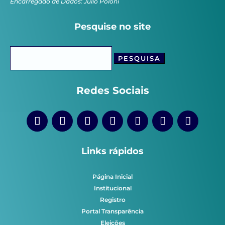
Encarregado de Dados: Júlio Poloni
Pesquise no site
Pesquisar
por:
Redes Sociais
Links rápidos
Página Inicial
Institucional
Registro
Portal Transparência
Eleições