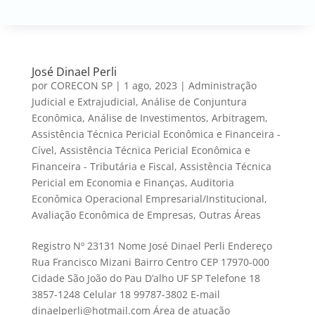
José Dinael Perli
por
CORECON SP
|
1 ago, 2023
|
Administração
Judicial e Extrajudicial
,
Análise de Conjuntura
Econômica
,
Análise de Investimentos
,
Arbitragem
,
Assistência Técnica Pericial Econômica e Financeira -
Cível
,
Assistência Técnica Pericial Econômica e
Financeira - Tributária e Fiscal
,
Assistência Técnica
Pericial em Economia e Finanças
,
Auditoria
Econômica Operacional Empresarial/Institucional
,
Avaliação Econômica de Empresas
,
Outras Áreas
Registro Nº 23131 Nome José Dinael Perli Endereço
Rua Francisco Mizani Bairro Centro CEP 17970-000
Cidade São João do Pau D’alho UF SP Telefone 18
3857-1248 Celular 18 99787-3802 E-mail
dinaelperli@hotmail.com Área de atuação