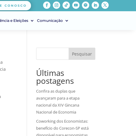
E CONOSCO
ência e Eleições
Comunicação
Pesquisar
ca
cia
Últimas
postagens
Confira as duplas que
a
avançaram para a etapa
nacional da XIV Gincana
Nacional de Economia
Coworking dos Economistas:
benefício do Corecon-SP está
disponível para economistas