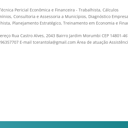
Técnica Pericial Econômica e Financeira - Trabalhista
,
Cálculos
mínios
,
Consultoria e Assessoria a Municípios
,
Diagnóstico Empresa
lhista
,
Planejamento Estratégico
,
Treinamento em Economia e Fina
ereço Rua Castro Alves, 2043 Bairro Jardim Morumbi CEP 14801-46
996357707 E-mail tcerantola@gmail.com Área de atuação Assistênc