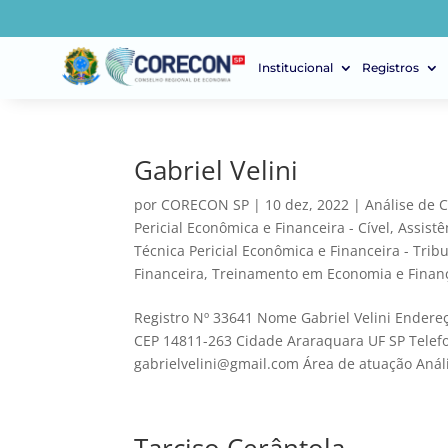
Institucional
Registros
Gabriel Velini
por
CORECON SP
|
10 dez, 2022
|
Análise de 
Pericial Econômica e Financeira - Cível
,
Assistê
Técnica Pericial Econômica e Financeira - Tribu
Financeira
,
Treinamento em Economia e Finan
Registro Nº 33641 Nome Gabriel Velini Endereç
CEP 14811-263 Cidade Araraquara UF SP Telef
gabrielvelini@gmail.com Área de atuação Análi