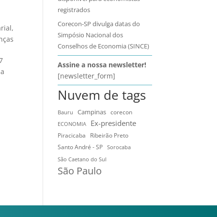
registrados
Corecon-SP divulga datas do
rial
,
Simpósio Nacional dos
nças
Conselhos de Economia (SINCE)
7
Assine a nossa newsletter!
ia
[newsletter_form]
Nuvem de tags
Campinas
Bauru
corecon
Ex-presidente
ECONOMIA
Ribeirão Preto
Piracicaba
Santo André - SP
Sorocaba
São Caetano do Sul
São Paulo