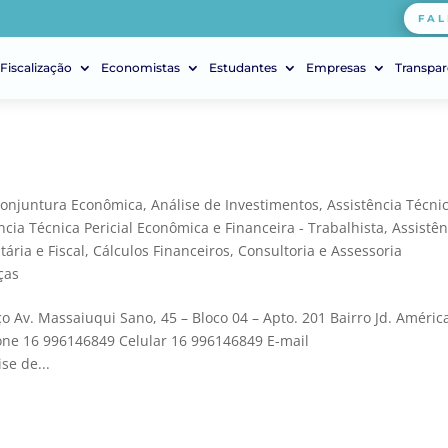
FAL
Fiscalização
Economistas
Estudantes
Empresas
Transpar
Conjuntura Econômica
,
Análise de Investimentos
,
Assistência Técni
ncia Técnica Pericial Econômica e Financeira - Trabalhista
,
Assistên
tária e Fiscal
,
Cálculos Financeiros
,
Consultoria e Assessoria
ças
o Av. Massaiuqui Sano, 45 – Bloco 04 – Apto. 201 Bairro Jd. Améric
one 16 996146849 Celular 16 996146849 E-mail
se de...