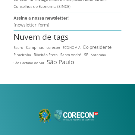
Conselhos de Economia (SINCE)
Assine a nossa newsletter!
[newsletter_form]
Nuvem de tags
Ex-presidente
Campinas
Bauru
corecon
ECONOMIA
Ribeirão Preto
Santo André - SP
Piracicaba
Sorocaba
São Paulo
São Caetano do Sul