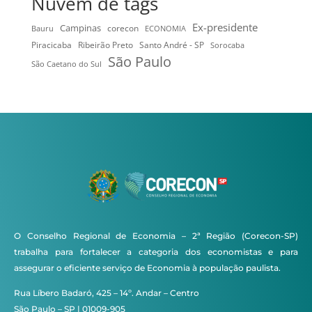
Nuvem de tags
Ex-presidente
Campinas
Bauru
corecon
ECONOMIA
Ribeirão Preto
Santo André - SP
Piracicaba
Sorocaba
São Paulo
São Caetano do Sul
O Conselho Regional de Economia – 2ª Região (Corecon-SP)
trabalha para fortalecer a categoria dos economistas e para
assegurar o eficiente serviço de Economia à população paulista.
Rua Líbero Badaró, 425 – 14º. Andar – Centro
São Paulo – SP | 01009-905