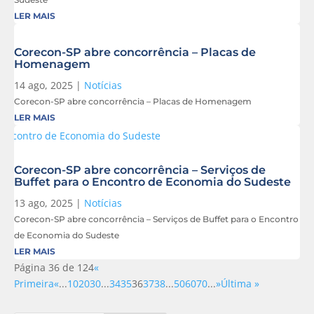
LER MAIS
Corecon-SP abre concorrência – Placas de
Homenagem
14 ago, 2025
|
Notícias
Corecon-SP abre concorrência – Placas de Homenagem
LER MAIS
Corecon-SP abre concorrência – Serviços de
Buffet para o Encontro de Economia do Sudeste
13 ago, 2025
|
Notícias
Corecon-SP abre concorrência – Serviços de Buffet para o Encontro
de Economia do Sudeste
LER MAIS
Página 36 de 124
«
Primeira
«
...
10
20
30
...
34
35
36
37
38
...
50
60
70
...
»
Última »