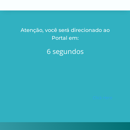
Atenção, você será direcionado ao
Portal em:
6 segundos
Please wait while you are redirected...or
Click Here
if
you do not want to wait.