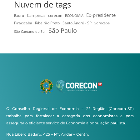
Nuvem de tags
Ex-presidente
Campinas
Bauru
corecon
ECONOMIA
Ribeirão Preto
Santo André - SP
Piracicaba
Sorocaba
São Paulo
São Caetano do Sul
O Conselho Regional de Economia – 2ª Região (Corecon-SP)
trabalha para fortalecer a categoria dos economistas e para
assegurar o eficiente serviço de Economia à população paulista.
Rua Líbero Badaró, 425 – 14º. Andar – Centro