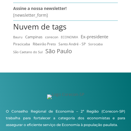
Assine a nossa newsletter!
[newsletter_form]
Nuvem de tags
Ex-presidente
Campinas
Bauru
corecon
ECONOMIA
Ribeirão Preto
Santo André - SP
Piracicaba
Sorocaba
São Paulo
São Caetano do Sul
O Conselho Regional de Economia – 2ª Região (Corecon-SP)
trabalha para fortalecer a categoria dos economistas e para
assegurar o eficiente serviço de Economia à população paulista.