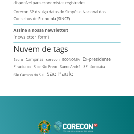
disponível para economistas registrados
Corecon-SP divulga datas do Simpósio Nacional dos
Conselhos de Economia (SINCE)
Assine a nossa newsletter!
[newsletter_form]
Nuvem de tags
Ex-presidente
Campinas
Bauru
corecon
ECONOMIA
Ribeirão Preto
Santo André - SP
Piracicaba
Sorocaba
São Paulo
São Caetano do Sul