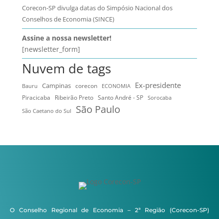
Corecon-SP divulga datas do Simpósio Nacional dos
Conselhos de Economia (SINCE)
Assine a nossa newsletter!
[newsletter_form]
Nuvem de tags
Ex-presidente
Campinas
Bauru
corecon
ECONOMIA
Ribeirão Preto
Santo André - SP
Piracicaba
Sorocaba
São Paulo
São Caetano do Sul
O Conselho Regional de Economia – 2ª Região (Corecon-SP)