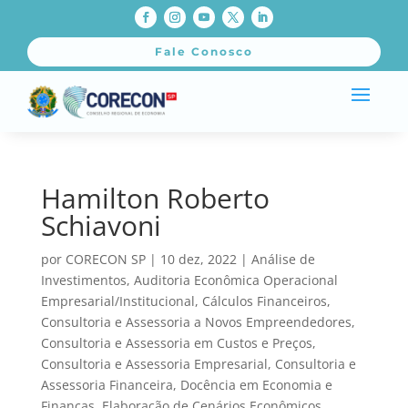
Fale Conosco
Hamilton Roberto
Schiavoni
por
CORECON SP
|
10 dez, 2022
|
Análise de
Investimentos
,
Auditoria Econômica Operacional
Empresarial/Institucional
,
Cálculos Financeiros
,
Consultoria e Assessoria a Novos Empreendedores
,
Consultoria e Assessoria em Custos e Preços
,
Consultoria e Assessoria Empresarial
,
Consultoria e
Assessoria Financeira
,
Docência em Economia e
Finanças
,
Elaboração de Cenários Econômicos
,